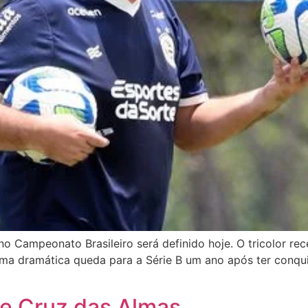
no Campeonato Brasileiro será definido hoje. O tricolor re
ma dramática queda para a Série B um ano após ter conquis
de Cruz das Almas