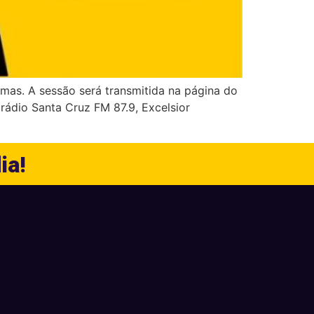
mas. A sessão será transmitida na página do
ádio Santa Cruz FM 87.9, Excelsior
ia!