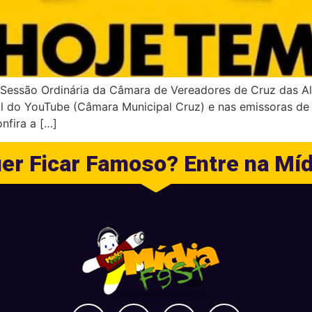
ª Sessão Ordinária da Câmara de Vereadores de Cruz das Al
 do YouTube (Câmara Municipal Cruz) e nas emissoras de r
nfira a […]
er Ficar Famoso? Entre na Míd