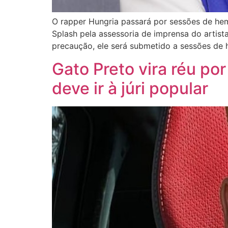
O rapper Hungria passará por sessões de he
Splash pela assessoria de imprensa do artis
precaução, ele será submetido a sessões de 
Gato Preto vira réu por
deve ir à júri popular