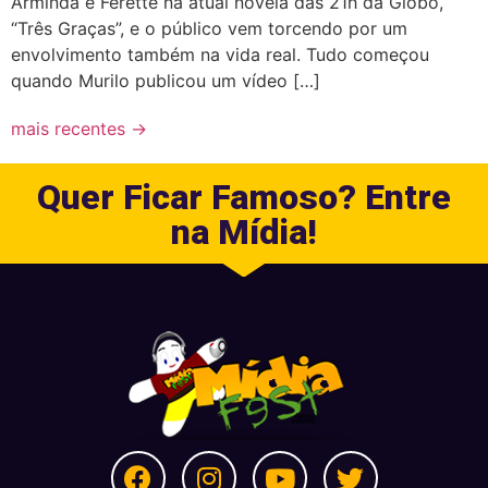
Arminda e Ferette na atual novela das 21h da Globo,
“Três Graças”, e o público vem torcendo por um
envolvimento também na vida real. Tudo começou
quando Murilo publicou um vídeo […]
mais recentes
→
Quer Ficar Famoso? Entre
na Mídia!