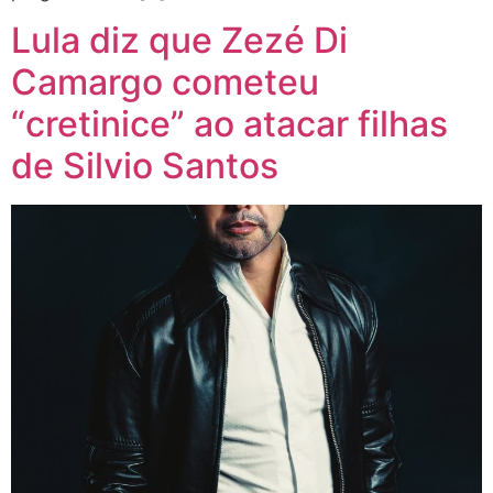
Lula diz que Zezé Di
Camargo cometeu
“cretinice” ao atacar filhas
de Silvio Santos