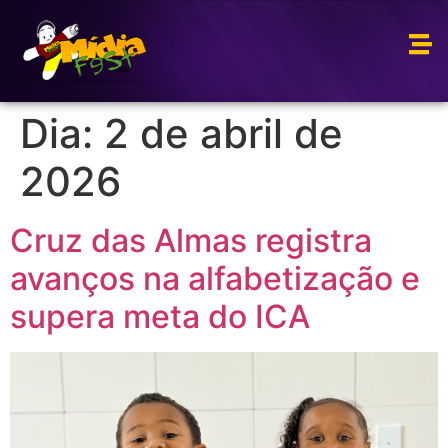
Dia:
2 de abril de
2026
Cruz das Almas registra
avanços na alfabetização e
supera meta do ICA