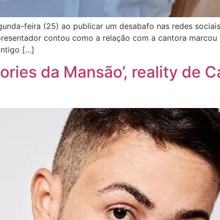
nda-feira (25) ao publicar um desabafo nas redes sociais
 apresentador contou como a relação com a cantora marcou
antigo […]
ries da Mansão’, reality de Ca