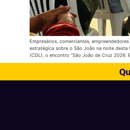
Empresários, comerciantes, empreendedores 
estratégica sobre o São João na noite desta 
(CDL), o encontro “São João de Cruz 2026:
Qu