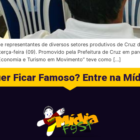
e representantes de diversos setores produtivos de Cruz 
terça-feira (09). Promovido pela Prefeitura de Cruz em par
 Economia e Turismo em Movimento” teve como […]
er Ficar Famoso? Entre na Míd