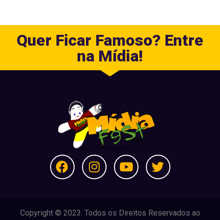
Quer Ficar Famoso? Entre
na Mídia!
Copyright © 2023. Todos os Direitos Reservados ao