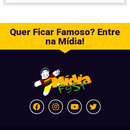
Quer Ficar Famoso? Entre
na Mídia!