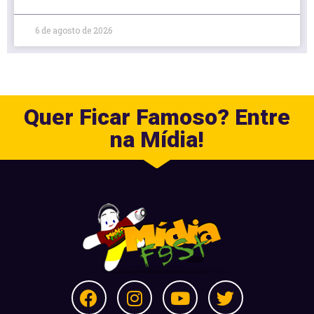
6 de agosto de 2026
Quer Ficar Famoso? Entre
na Mídia!