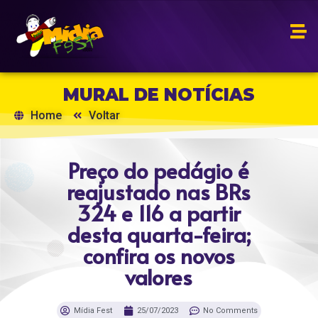
MURAL DE NOTÍCIAS
Home
Voltar
Preço do pedágio é
reajustado nas BRs
324 e 116 a partir
desta quarta-feira;
confira os novos
valores
Mídia Fest
25/07/2023
No Comments