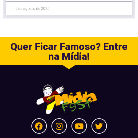
6 de agosto de 2026
Quer Ficar Famoso? Entre
na Mídia!