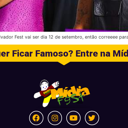
vador Fest vai ser dia 12 de setembro, então correeee par
er Ficar Famoso? Entre na Míd