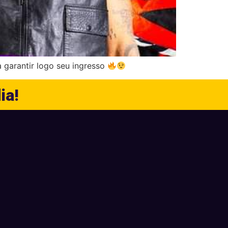
a garantir logo seu ingresso
ia!