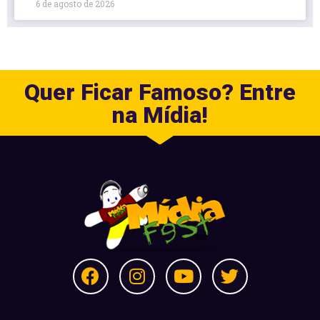
6 de agosto de 2026
Quer Ficar Famoso? Entre
na Mídia!