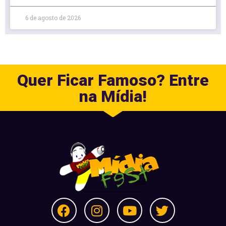
6 de agosto de 2026
Quer Ficar Famoso? Entre
na Mídia!