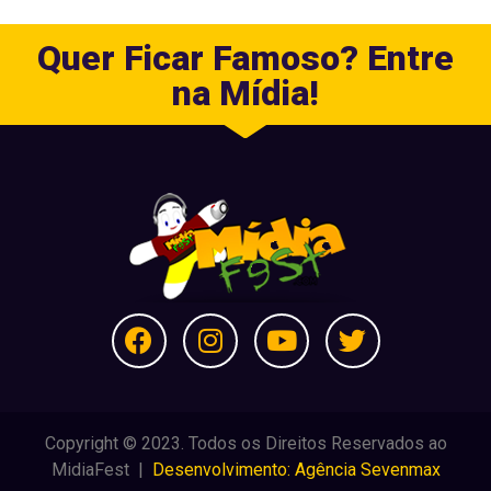
Quer Ficar Famoso? Entre
na Mídia!
Copyright © 2023. Todos os Direitos Reservados ao
MidiaFest |
Desenvolvimento: Agência Sevenmax