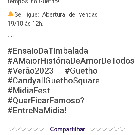
tempos’ no Guetho!
Se ligue: Abertura de vendas
19/10 às 12h.
#EnsaioDaTimbalada
#AMaiorHistóriaDeAmorDeTodo
#Verão2023 #Guetho
#CandyallGuethoSquare
#MidiaFest
#QuerFicarFamoso?
#EntreNaMidia!
Compartilhar