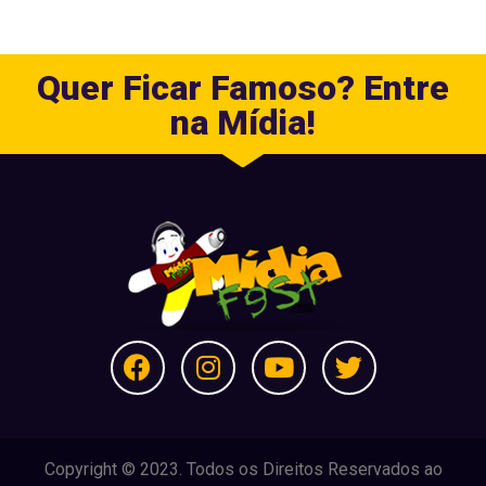
Quer Ficar Famoso? Entre
na Mídia!
Copyright © 2023. Todos os Direitos Reservados ao