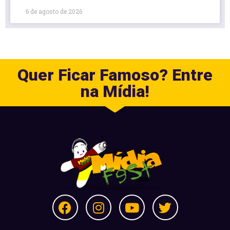
6 de agosto de 2026
Quer Ficar Famoso? Entre
na Mídia!