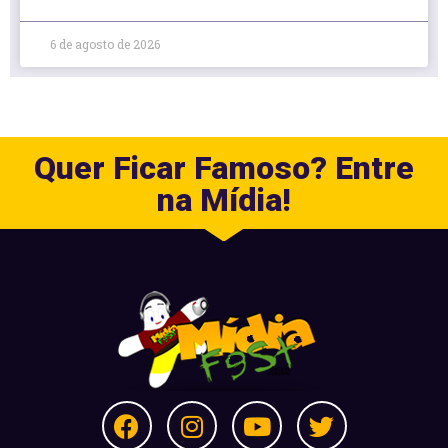
6 de agosto de 2026
Quer Ficar Famoso? Entre
na Mídia!