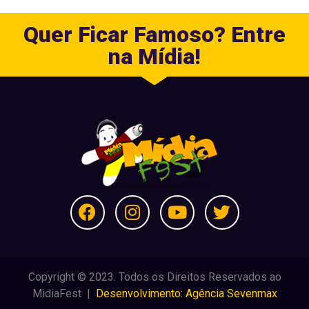
Quer Ficar Famoso? Entre
na Mídia!
Copyright © 2023. Todos os Direitos Reservados ao
MidiaFest |
Desenvolvimento: Agência Sevenmax