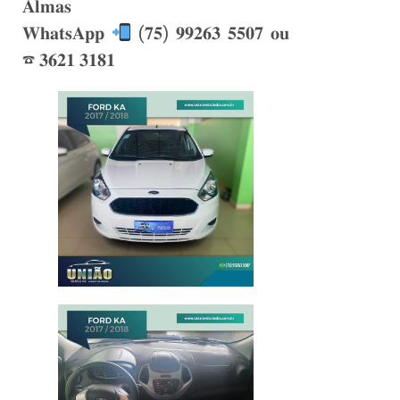
𝐀𝐥𝐦𝐚𝐬
𝐖𝐡𝐚𝐭𝐬𝐀𝐩𝐩
(𝟕𝟓) 𝟗𝟗𝟐𝟔𝟑 𝟓𝟓𝟎𝟕 𝐨𝐮
☎ 𝟑𝟔𝟐𝟏 𝟑𝟏𝟖𝟏