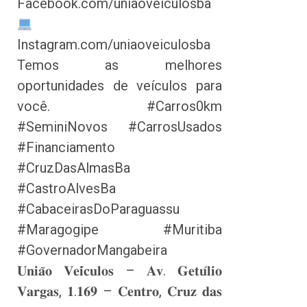
Facebook.com/uniaoveiculosba
Instagram.com/uniaoveiculosba
Temos as melhores
oportunidades de veículos para
você. #Carros0km
#SeminiNovos #CarrosUsados
#Financiamento
#CruzDasAlmasBa
#CastroAlvesBa
#CabaceirasDoParaguassu
#Maragogipe #Muritiba
#GovernadorMangabeira
𝐔𝐧𝐢𝐚̃𝐨 𝐕𝐞𝐢́𝐜𝐮𝐥𝐨𝐬 – 𝐀𝐯. 𝐆𝐞𝐭𝐮́𝐥𝐢𝐨
𝐕𝐚𝐫𝐠𝐚𝐬, 𝟏.𝟏𝟔𝟗 – 𝐂𝐞𝐧𝐭𝐫𝐨, 𝐂𝐫𝐮𝐳 𝐝𝐚𝐬