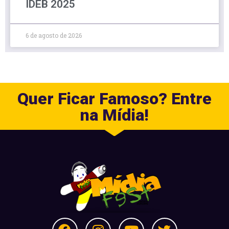
IDEB 2025
6 de agosto de 2026
Quer Ficar Famoso? Entre
na Mídia!