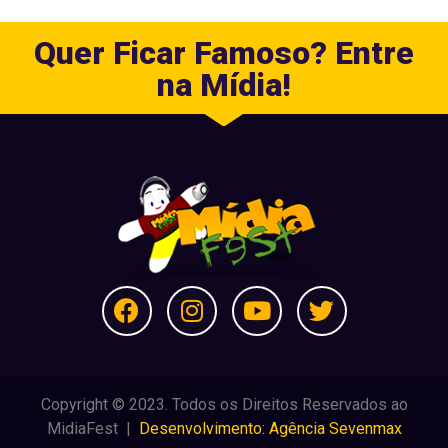
Quer Ficar Famoso? Entre
na Mídia!
Copyright © 2023. Todos os Direitos Reservados ao
MidiaFest |
Desenvolvimento: Agência Sevenmax