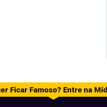
er Ficar Famoso? Entre na Míd