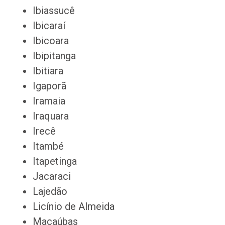
Ibiassucê
Ibicaraí
Ibicoara
Ibipitanga
Ibitiara
Igaporã
Iramaia
Iraquara
Irecê
Itambé
Itapetinga
Jacaraci
Lajedão
Licínio de Almeida
Macaúbas