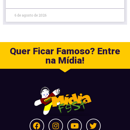
6 de agosto de 2026
Quer Ficar Famoso? Entre
na Mídia!