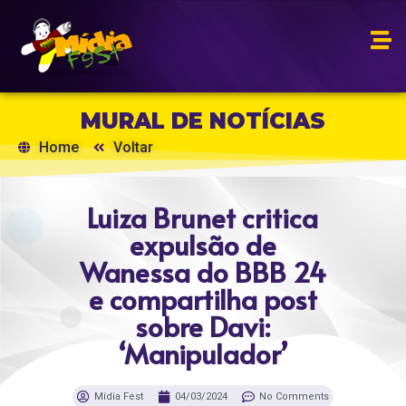
MURAL DE NOTÍCIAS
Home
Voltar
Luiza Brunet critica
expulsão de
Wanessa do BBB 24
e compartilha post
sobre Davi:
‘Manipulador’
Mídia Fest
04/03/2024
No Comments