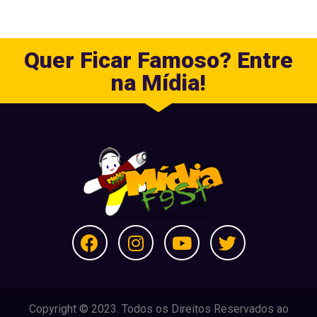
Quer Ficar Famoso? Entre
na Mídia!
Copyright © 2023. Todos os Direitos Reservados ao