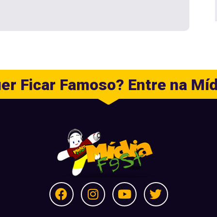
er Ficar Famoso? Entre na Míd