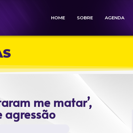
HOME
SOBRE
AGENDA
AS
ntaram me matar’,
re agressão