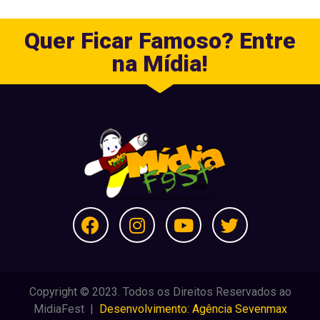
Quer Ficar Famoso? Entre
na Mídia!
Copyright © 2023. Todos os Direitos Reservados ao
MidiaFest |
Desenvolvimento: Agência Sevenmax