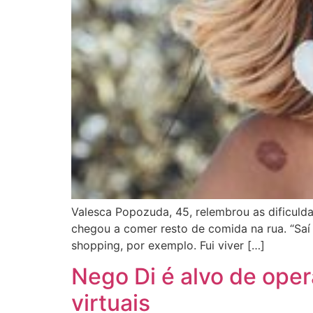
Valesca Popozuda, 45, relembrou as dificulda
chegou a comer resto de comida na rua. “Sa
shopping, por exemplo. Fui viver […]
Nego Di é alvo de ope
virtuais