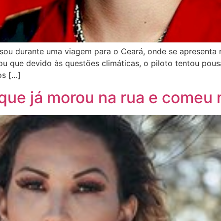
sou durante uma viagem para o Ceará, onde se apresenta n
ntou que devido às questões climáticas, o piloto tentou po
os […]
que já morou na rua e comeu 