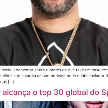
or decidiu comentar sobre rumores de que teve um caso com
 polêmica que surgiu em um podcast onde o influenciador di
qui, […]
r alcança o top 30 global do S