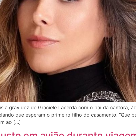
 a gravidez de Graciele Lacerda com o pai da cantora, Z
velando que esperam o primeiro filho do casamento. “Que b
am ao […]
susto em avião durante viage