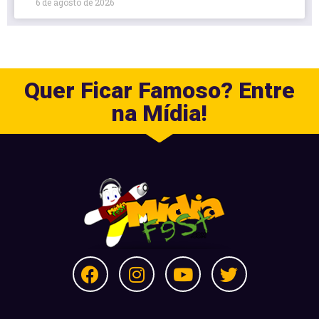
6 de agosto de 2026
Quer Ficar Famoso? Entre
na Mídia!