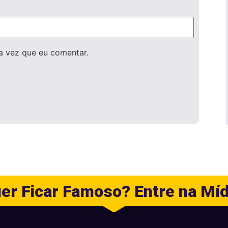
a vez que eu comentar.
er Ficar Famoso? Entre na Míd