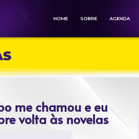
HOME
SOBRE
AGENDA
AS
obo me chamou e eu
bre volta às novelas