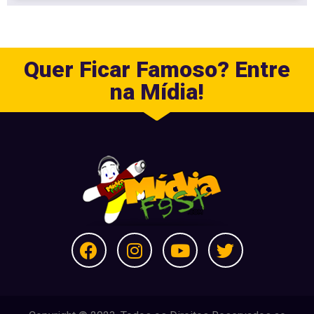
Quer Ficar Famoso? Entre
na Mídia!