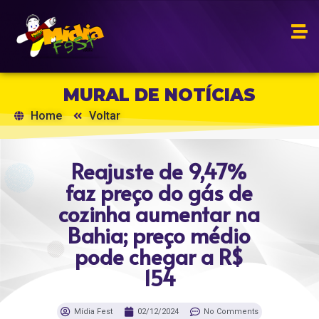
MURAL DE NOTÍCIAS
Home
Voltar
Reajuste de 9,47%
faz preço do gás de
cozinha aumentar na
Bahia; preço médio
pode chegar a R$
154
Mídia Fest
02/12/2024
No Comments