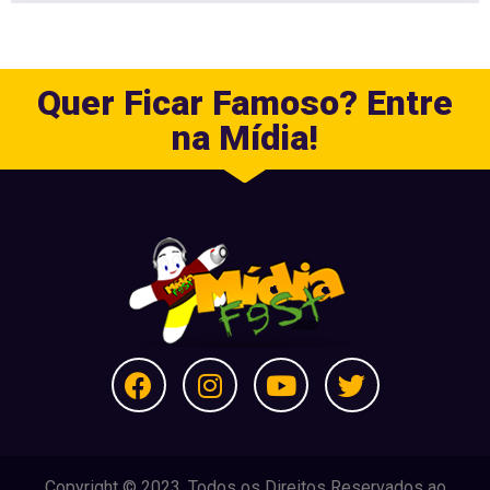
Quer Ficar Famoso? Entre
na Mídia!
Copyright © 2023. Todos os Direitos Reservados ao