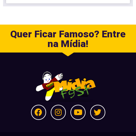
Quer Ficar Famoso? Entre
na Mídia!