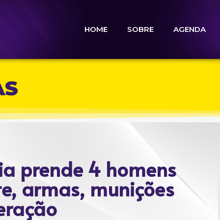
HOME
SOBRE
AGENDA
AS
ícia prende 4 homens
te, armas, munições
peração