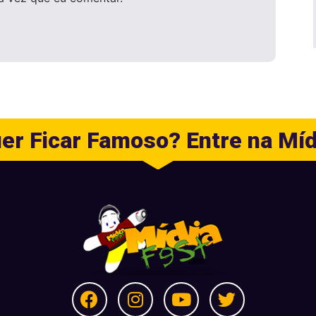
er Ficar Famoso? Entre na Míd