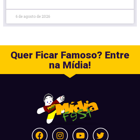
6 de agosto de 2026
Quer Ficar Famoso? Entre
na Mídia!