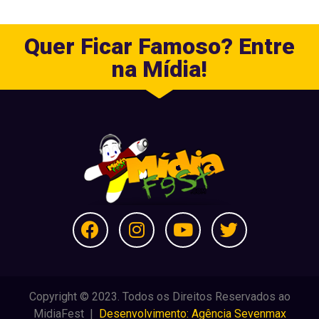
Quer Ficar Famoso? Entre
na Mídia!
Copyright © 2023. Todos os Direitos Reservados ao
MidiaFest |
Desenvolvimento: Agência Sevenmax