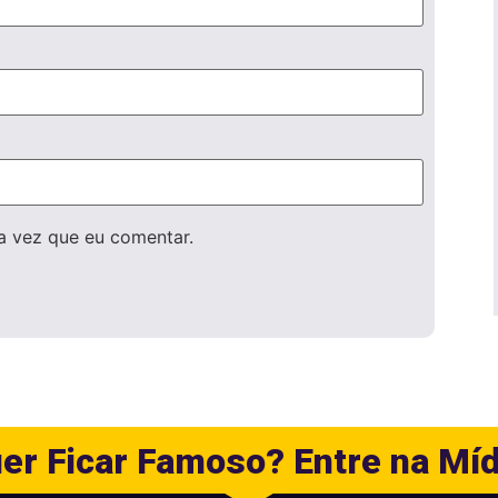
a vez que eu comentar.
er Ficar Famoso? Entre na Míd