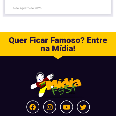
6 de agosto de 2026
Quer Ficar Famoso? Entre
na Mídia!