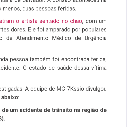
litana de Salvador. A colisão aconteceu na
o menos, duas pessoas feridas.
stram o artista sentado no chão
, com um
rtes dores. Ele foi amparado por populares
o de Atendimento Médico de Urgência
nda pessoa também foi encontrada ferida,
acidente. O estado de saúde dessa vítima
vestigadas. A equipe de MC 7Kssio divulgou
 abaixo
:
 de um acidente de trânsito na região de
).