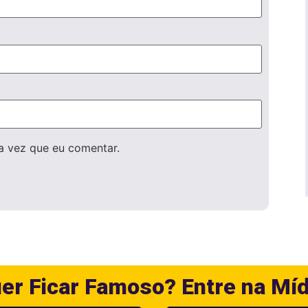
a vez que eu comentar.
er Ficar Famoso? Entre na Míd