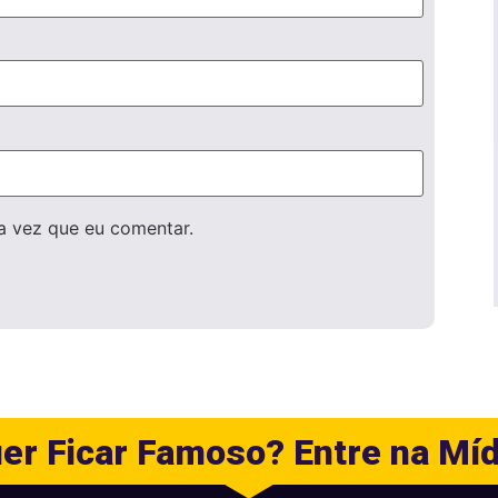
a vez que eu comentar.
er Ficar Famoso? Entre na Míd