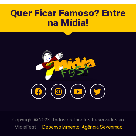
Quer Ficar Famoso? Entre
na Mídia!
Copyright © 2023. Todos os Direitos Reservados ao
MidiaFest |
Desenvolvimento: Agência Sevenmax