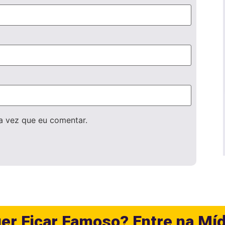
a vez que eu comentar.
er Ficar Famoso? Entre na Míd