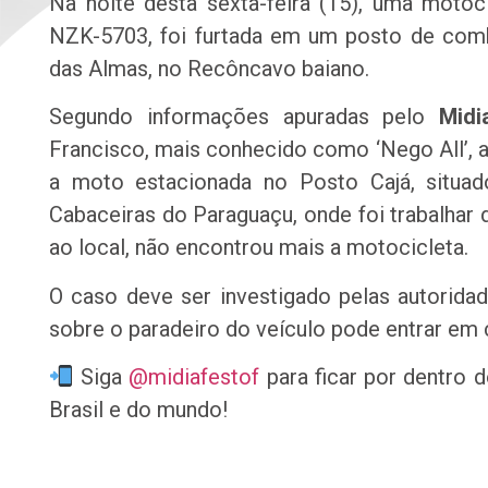
Na noite desta sexta-feira (15), uma moto
NZK-5703, foi furtada em um posto de comb
das Almas, no Recôncavo baiano.
Segundo informações apuradas pelo
Midi
Francisco, mais conhecido como ‘Nego All’, 
a moto estacionada no Posto Cajá, situad
Cabaceiras do Paraguaçu, onde foi trabalhar d
ao local, não encontrou mais a motocicleta.
O caso deve ser investigado pelas autorid
sobre o paradeiro do veículo pode entrar em 
Siga
@midiafestof
para ficar por dentro 
Brasil e do mundo!