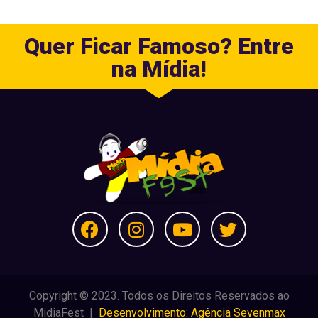
Quer Ficar Famoso? Entre
na Mídia!
Copyright © 2023. Todos os Direitos Reservados ao
MidiaFest |
Desenvolvimento: Agência Sevenmax