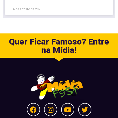
6 de agosto de 2026
Quer Ficar Famoso? Entre
na Mídia!